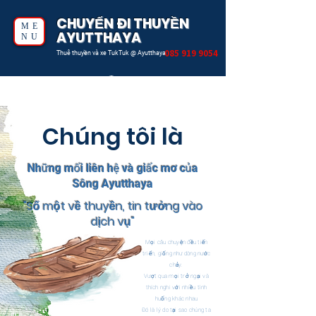
CHUYẾN ĐI THUYỀN
ME
AYUTTHAYA
NU
085 919 9054
Thuê thuyền và xe TukTuk @ Ayutthaya
Chúng tôi là
Những mối liên hệ và giấc mơ của
Sông Ayutthaya
"Số một về thuyền, tin tưởng vào
dịch vụ"
Mọi câu chuyện đều tiến
triển, giống như dòng nước
chảy.
Vượt qua mọi trở ngại và
thích nghi với nhiều tình
huống khác nhau
Đó là lý do tại sao chúng ta