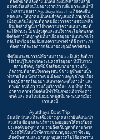
ท่องเที่ยวที่หลงทาง เป็นต้น ถึงแม้หลายสิ่งหลาย
อย่างปรับเปลี่ยนไปอย่างรวดเร็ว เปลี่ยนกระแสน้ำที่
ไหลผ่าน แต่เรา Ayutthaya Boat Trip ก็ยังคงยืน
หยัด และ ให้ทุกคนเป็นคนสำคัญเสมอที่เราผูกพันธ์
เพื่อดูแลกันในยามที่ทุกคนต้องการความช่วยเหลือ
ด้วยสิ่งสำคัญนี้เราได้หาความรู้ความเหมาะสม ที่
จะได้ทำประโยชน์สูงสุดและแน่ใจว่าจะไม่ผิดพลาด
ซึ่งต้องการให้ทุกๆคนที่มาเยือนอยุธยานั้นประทับใจ
กลับไปพร้อมรอยยิ้มแห่งความทรงจำที่ดี เพราะเรา
ต้องการที่จะรอการกลับมาของคุณอีกครั้งเสมอ
ซึ่งเป็นประสบการณ์ที่ผ่านมาร่วม 25 ปีแล้ว สิ่งที่เรา
ได้เรียนรู้ในจังหวัดพระนครศรีอยุธยา ที่มีโบราณ
สถานสำคัญ วัดที่มีชื่อเสียงมากมาย รวมถึง
กิจกรรมที่น่าสนใจต่างๆ เช่น ขี่ช้าง ดูช้างอาบน้ำ
ทำสายไหม นั่งรถรางชมเมืองเก่า แต่งชุดไทย เรื่อง
ของภูมิศาสตร์อยุธยา เส้นทางต่างๆทั้งทางน้ำ และ
ทางบก จบที่เรา รวมถึงบริการอื่นๆ เช่น ที่พัก ร้าน
อาหาร คาเฟ่ เบื้องต้นนี้ทำให้นักท่องเที่ยวทั้ง ต่าง
ชาติ และ คนไทยนิยมมาท่องเที่ยวพระนครเมือง
เก่าแห่งนี้
Ayutthaya Boat Trip
ยืนหยัด มั่นคง ที่จะเคียงข้างทุกคน เรายินดีแนะนำ
ส่งเสริม ข้อมูลและบริการของอยุธยาให้ตรงกับจุด
ประสงค์ของทุกๆท่าน รวมถึงแก้ปัญหาที่ท่านกังวล
โปรดให้เป็นหน้าที่ความชำนาญของเรา ที่จะอยู่
เคียงข้างท่านและผ่านทุกๆอุปสรรคไปได้อย่างราบ