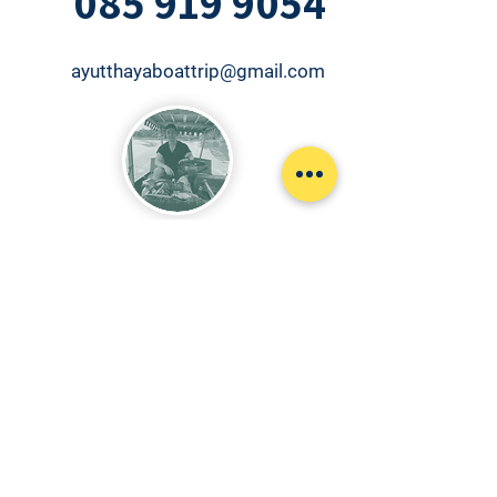
085 919 9054
ayutthayaboattrip@gmail.com
scan for contact us