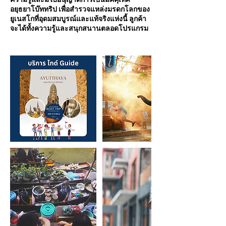
อยุธยาโบ๊ททริป เพื่อสำรวจแหล่งมรดกโลกของ
ยูเนสโกที่อุดมสมบูรณ์และแท้จริงแห่งนี้ ลูกค้า
จะได้ทั้งความรู้และสนุกสนานตลอดโปรแกรม