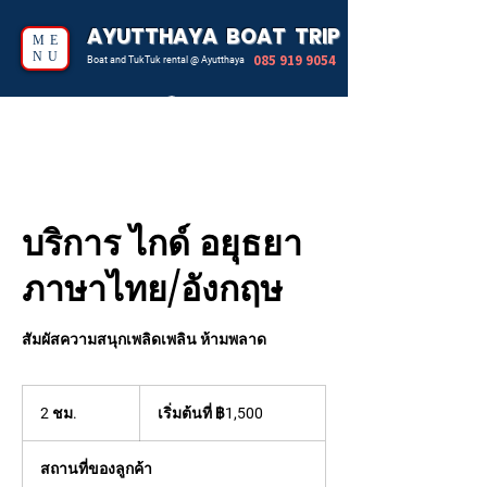
AYUTTHAYA BOAT TRIP
ME
NU
085 919 9054
Boat and TukTuk rental @ Ayutthaya
บริการ ไกด์ อยุธยา
ภาษาไทย/อังกฤษ
สัมผัสความสนุกเพลิดเพลิน ห้ามพลาด
เริ่ม
2 ชม.
2
ต้น
เริ่มต้นที่ ฿1,500
ที่
ช
1,500
ม
บาท
สถานที่ของลูกค้า
ไทย
.