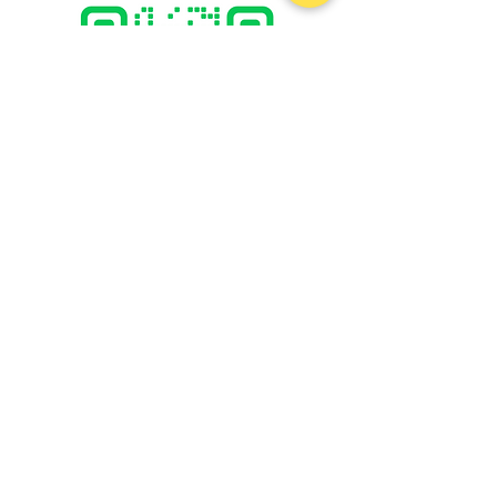
@boattrip
By Ayutthaya Boat trip :
Expert in Boat/Tuk-Tuk services
and other travel consulting at Phra Nakhon Si Ayutthaya