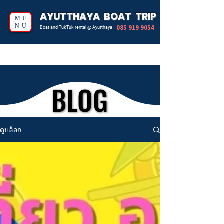
AYUTTHAYA BOAT TRIP
ME
NU
085 919 9054
Boat and TukTuk rental @ Ayutthaya
BLOG
BLOG
ดูบล็อก