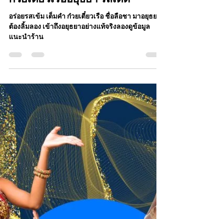
Jing Chongwiwat
27 มิ.ย. 2568
ยาว 1 นาที
ก๋วยเตี๋ยวเรืออยุธยา รสเด็ด
อร่อยรสเข้ม เต็มคำ ก๋วยเตี๋ยวเรือ ชื่อลือชา มาอยุธยา
ต้องลิ้มลอง เข้าถึงอยุธยาอย่างแท้จริงลองดูข้อมูล
แนะนำร้าน