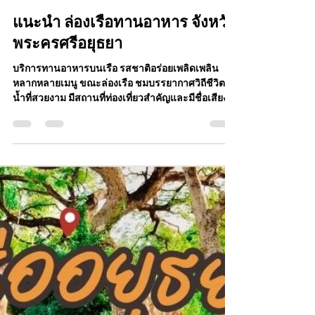
Jing Chongwiwat
26 พ.ค. 2568
ยาว 1 นาที
แนะนำ ล่องเรือทานอาหาร จังหวัด
พระครศรีอยุธยา
บริการทานอาหารบนเรือ รสชาติอร่อยเพลิดเพลิน
หลากหลายเมนู ขณะล่องเรือ ชมบรรยากาศวิถีชีวิตริม
น้ำที่สวยงาม มีสถานที่ท่องเที่ยวสำคัญและมีชื่อเสียง
ของอยุธยาหลายจุด บริการเป็นส่วนตัว กรุ๊ปเล็ก และ
กรุ๊ปใหญ่ รองรับได้ 1-200 ท่าน ใส่ใจความปลอดภัย ให้
ความบันเทิง วางแผนและดูแลอย่างมืออาชีพ "มือหนึ่ง
เรื่องเรือ เชื่อใจเรื่องบริการ"