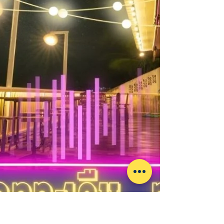
Jing Chongwiwat
23 มิ.ย. 2568
ยาว 1 นาที
งาน และ กิจกรรม อยุธยา
อัพเดทข่าวสารงานประจำปีอยุธยา ช่วงเวลาจัดงาน
และกิจกรรมสำคัญต่างๆ การโชว์ และการแสดง แสง
สีเสียง การขายสินค้าท้องถิ่นต่างๆ เพลิดเพลินกับ
ขนบธรรมเนียมและวัฒนธรรมของอยุธยา ตลอดทั้งปี