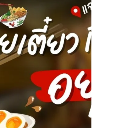
อยุธยา
เรือนทับทิม รีสอร์ท อยุธยา โรงแรมขนาดเล็กตั้งอยู่บน
เกาะลอย อยุธยา พัฒนามาจากบ้านทรงไทยโบราณ มี
เอกลักษณ์ที่โดดเด่นและน่าสนใจ มีส่วนหนึ่งเป็น
มิวเซียมขนาดเล็ก180ปี ให้เข้าชมฟรี และบริการร้าน
อาหารไทยโบราณ รสชาติโดดเด่นอย่างมีแบบฉบับ