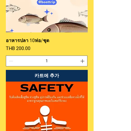
อาหารปลา 10ห่อ/ชุด
가격
THB 200.00
카트에 추가