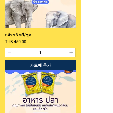
กล้วย 8 หวี/ชุด
가격
THB 450.00
카트에 추가