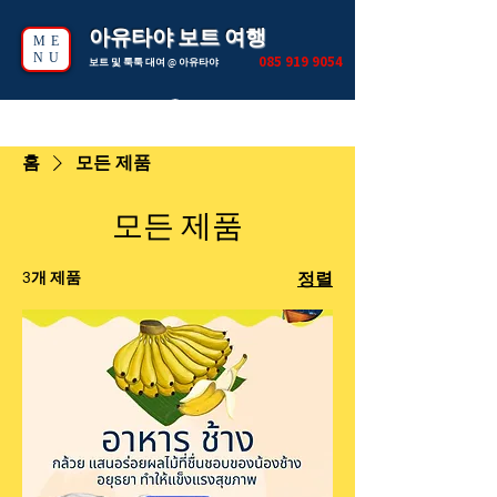
아유타야 보트 여행
ME
NU
085 919 9054
보트 및 툭툭 대여 @ 아유타야
홈
모든 제품
모든 제품
3개 제품
정렬