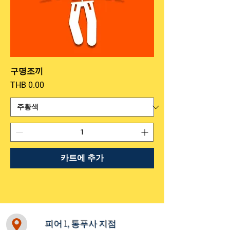
구명조끼
가격
THB 0.00
카트에 추가
피어 1, 통푸사 지점