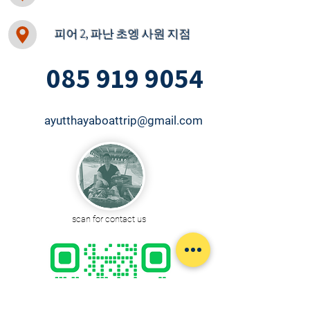
피어 2, 파난 초엥 사원 지점
085 919 9054
ayutthayaboattrip@gmail.com
scan for contact us