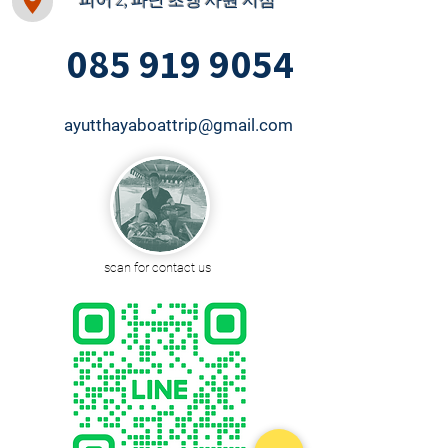
피어 2, 파난 초엥 사원 지점
085 919 9054
ayutthayaboattrip@gmail.com
scan for contact us