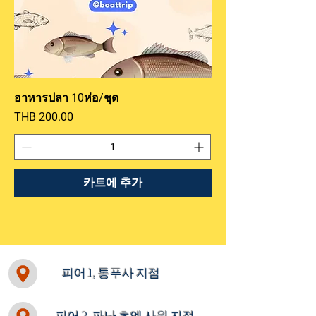
อาหารปลา 10ห่อ/ชุด
가격
THB 200.00
카트에 추가
피어 1, 통푸사 지점