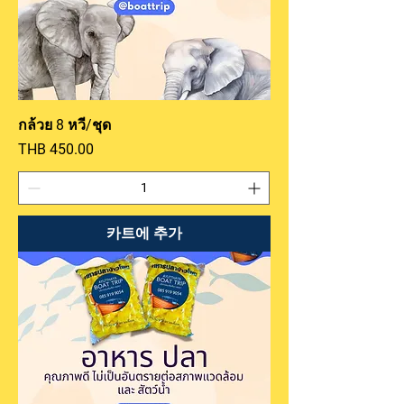
กล้วย 8 หวี/ชุด
가격
THB 450.00
카트에 추가