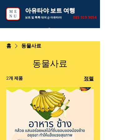
아유타야 보트 여행
ME
NU
085 919 9054
보트 및 툭툭 대여 @ 아유타야
홈
동물사료
동물사료
2개 제품
정렬