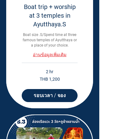
Boat trip + worship
at 3 temples in
Ayutthaya.S
Boat size .S/Spend time at three
famous temples of Ayutthaya or
a place of your choice.
อ่านข้อมูลเพิ่มเติม
2 hr
1,200
THB 1,200
Thai
baht
รอบเวลา / จอง