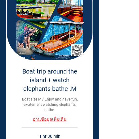
Boat trip around the
island + watch
elephants bathe .M
Boat size M / Enjoy and have fun,
excitement watching elephants
bathe.
อ่านข้อมูลเพิ่มเติม
1 hr 30 min