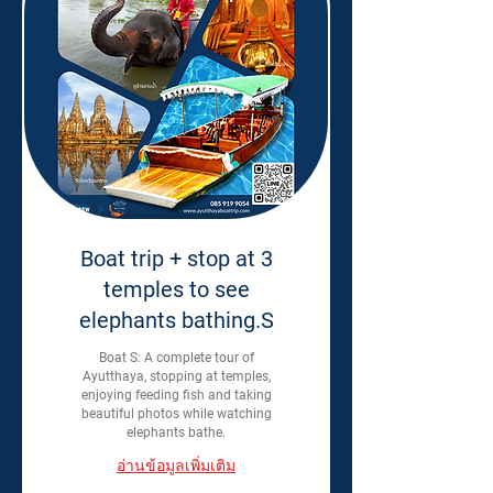
Boat trip + stop at 3
temples to see
elephants bathing.S
Boat S: A complete tour of
Ayutthaya, stopping at temples,
enjoying feeding fish and taking
beautiful photos while watching
elephants bathe.
อ่านข้อมูลเพิ่มเติม