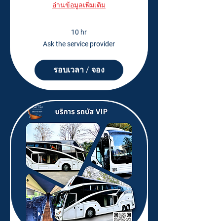
อ่านข้อมูลเพิ่มเติม
10 hr
Ask
Ask the service provider
the
service
provider
รอบเวลา / จอง