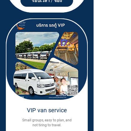
รอบเวลา / จอง
VIP van service
Small groups, easy to plan, and
not tiring to travel.