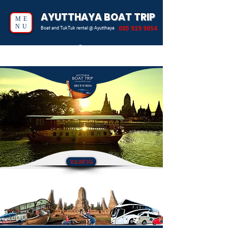
AYUTTHAYA BOAT TRIP
ME
NU
085 919 9054
Boat and TukTuk rental @ Ayutthaya
จองด่วน