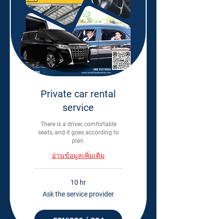
Private car rental
service
There is a driver, comfortable
seats, and it goes according to
plan.
อ่านข้อมูลเพิ่มเติม
10 hr
Ask
Ask the service provider
the
service
provider