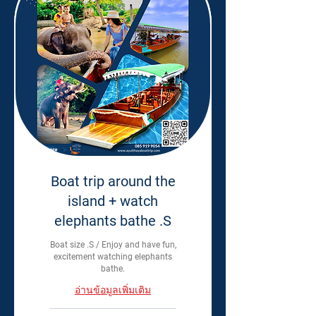
Boat trip around the
island + watch
elephants bathe .S
Boat size .S / Enjoy and have fun,
excitement watching elephants
bathe.
อ่านข้อมูลเพิ่มเติม