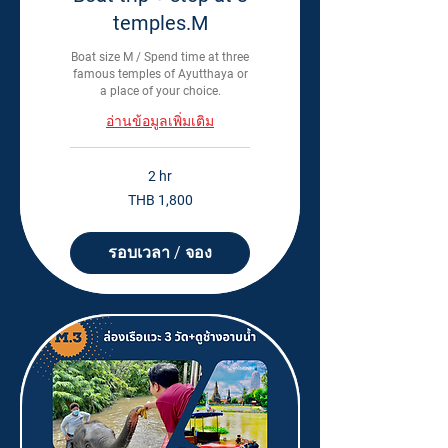
temples.M
Boat size M / Spend time at three
famous temples of Ayutthaya or
a place of your choice.
อ่านข้อมูลเพิ่มเติม
2 hr
1,800
THB 1,800
Thai
baht
รอบเวลา / จอง