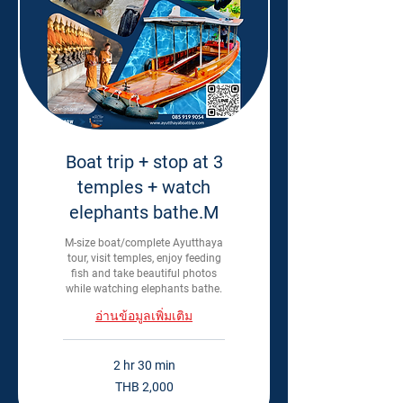
Boat trip + stop at 3
temples + watch
elephants bathe.M
M-size boat/complete Ayutthaya
tour, visit temples, enjoy feeding
fish and take beautiful photos
while watching elephants bathe.
อ่านข้อมูลเพิ่มเติม
2 hr 30 min
2,000
THB 2,000
Thai
baht