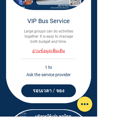
VIP Bus Service
Large groups can do activities
together. It is easy to manage
both budget and time.
อ่านข้อมูลเพิ่มเติม
1 hr
Ask
Ask the service provider
the
service
provider
รอบเวลา / จอง