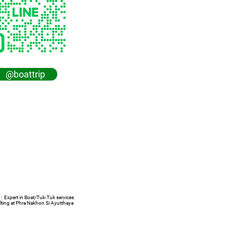
@boattrip
 :
Expert in Boat/Tuk-Tuk services
lting at Phra Nakhon Si Ayutthaya