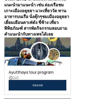
แนะนำมาแนะนำ เช่น ล่องเรือชม
เกาะเมืองอยุธยา แวะเที่ยววัด ทาน
อาหารบนเรือ นั่งตุ๊กๆชมเมืองอยุธยา 
เยี่ยมเยือนคาเฟ่ดัง ขี่ช้าง เที่ยว
พิพิธภัณฑ์ สารพัดกิจกรรมสอบถาม
คำแนะนำกับทางเพจได้เลย
Ayutthaya tour program
240
จองเลย