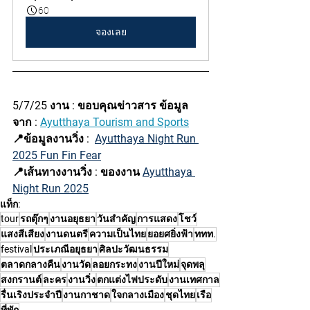
60
จองเลย
5/7/25
 งาน : ขอบคุณข่าวสาร ข้อมูล
จาก : 
Ayutthaya Tourism and Sports
📍ข้อมูลงานวิ่ง :  
Ayutthaya Night Run 
2025 Fun Fin Fear
📍เส้นทางงานวิ่ง : ของงาน 
Ayutthaya 
Night Run 2025
แท็ก:
tour
รถตุ๊กๆ
งานอยุธยา
วันสำคัญ
การแสดง
โชว์
แสงสีเสียง
งานดนตรี
ความเป็นไทย
ยอยศยิ่งฟ้า
ททท.
festival
ประเภณีอยุธยา
ศิลปะวัฒนธรรม
ตลาดกลางคืน
งานวัด
ลอยกระทง
งานปีใหม่
จุดพลุ
สงกรานต์
ละคร
งานวิ่ง
ตกแต่งไฟประดับ
งานเทศกาล
รื่นเริงประจำปี
งานกาชาด
ใจกลางเมือง
ชุดไทย
เรือ
ที่พัก