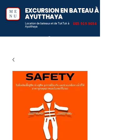
EXCURSION EN BATEAU À
ME
AYUTTHAYA
NU
085 919 9054
Location de bateaux et de TukTuk à
Ayutthaya