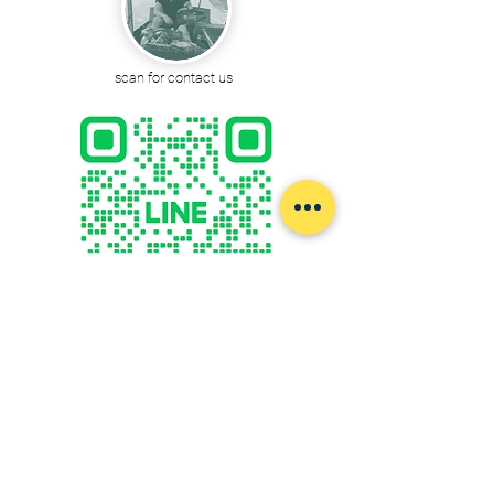
scan for contact us
@boattrip
Excursion en bateau à Ayutthaya :
Expert en services de bateau/tuk-
tuk
et autres conseils de voyage à Phra Nakhon Si Ayutthaya