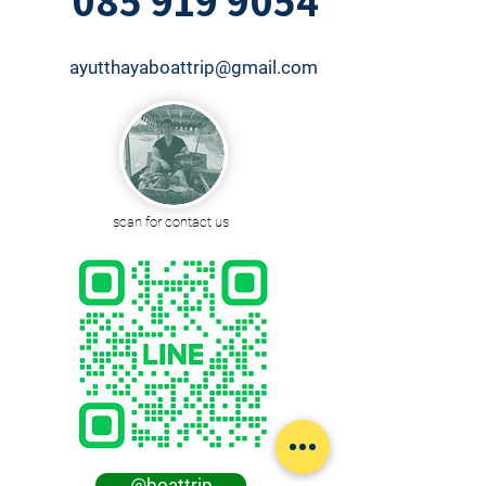
085 919 9054
ayutthayaboattrip@gmail.com
scan for contact us
@boattrip