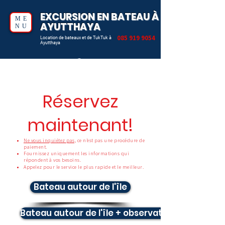
EXCURSION EN BATEAU À
ME
AYUTTHAYA
NU
085 919 9054
Location de bateaux et de TukTuk à
Ayutthaya
Réservez
maintenant!
Ne vous inquiétez pas,
ce n’est pas une procédure de
paiement.
Fournissez uniquement les informations qui
répondent à vos besoins.
Appelez pour le service le plus rapide et le meilleur.
Bateau autour de l'île
Bateau autour de l'île + observation des éléph